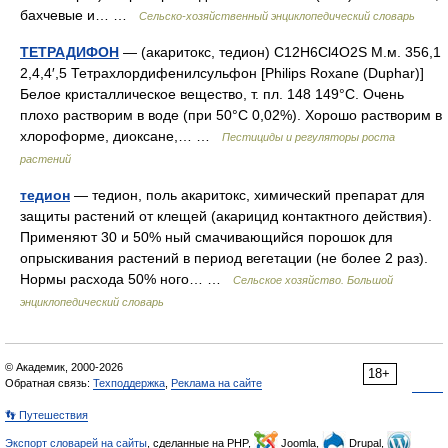
бахчевые и… …
Сельско-хозяйственный энциклопедический словарь
ТЕТРАДИФОН
— (акаритокс, тедион) C12H6Cl4O2S М.м. 356,1
2,4,4′,5 Тетрахлордифенилсульфон [Philips Roxane (Duphar)]
Белое кристаллическое вещество, т. пл. 148 149°С. Очень
плохо растворим в воде (при 50°С 0,02%). Хорошо растворим в
хлороформе, диоксане,… …
Пестициды и регуляторы роста
растений
тедион
— тедион, поль акаритокс, химический препарат для
защиты растений от клещей (акарицид контактного действия).
Применяют 30 и 50% ный смачивающийся порошок для
опрыскивания растений в период вегетации (не более 2 раз).
Нормы расхода 50% ного… …
Сельское хозяйство. Большой
энциклопедический словарь
© Академик, 2000-2026
18+
Обратная связь:
Техподдержка
,
Реклама на сайте
👣 Путешествия
Экспорт словарей на сайты
, сделанные на PHP,
Joomla,
Drupal,