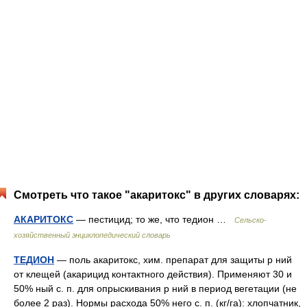
Смотреть что такое "акаритокс" в других словарях:
АКАРИТОКС
— пестицид; то же, что тедион …
Сельско-
хозяйственный энциклопедический словарь
ТЕДИОН
— поль акаритокс, хим. препарат для защиты р ний
от клещей (акарицид контактного действия). Применяют 30 и
50% ный с. п. для опрыскивания р ний в период вегетации (не
более 2 раз). Нормы расхода 50% него с. п. (кг/га): хлопчатник,